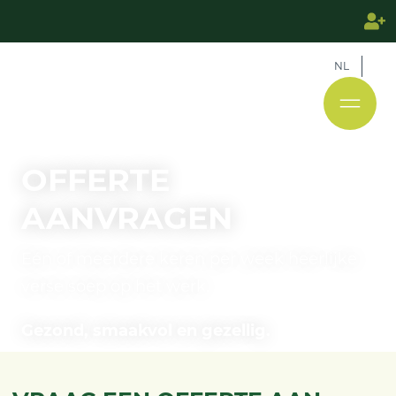
NL
OFFERTE
AANVRAGEN
Eén of meerdere keren per week heerlijke
verse soep op het werk.
Gezond, smaakvol en gezellig.