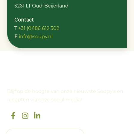
3261 LT Oud-Beijerland
Contact
T
+31 (0)186 612 302
E
info@soupy.nl
Social media
Blijf op de hoogte van onze nieuwste Soupy's en
recepten via onze social media!